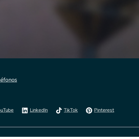
léfonos
ouTube
LinkedIn
TikTok
Pinterest