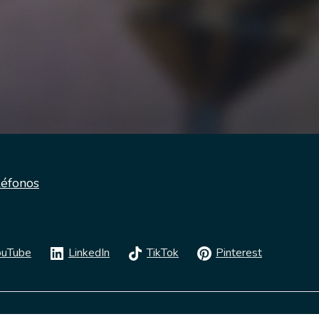
léfonos
ouTube
LinkedIn
TikTok
Pinterest