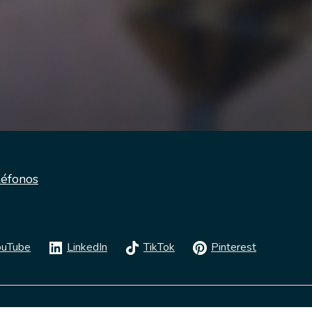
léfonos
ouTube
LinkedIn
TikTok
Pinterest