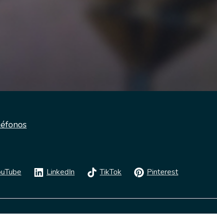
léfonos
ouTube
LinkedIn
TikTok
Pinterest