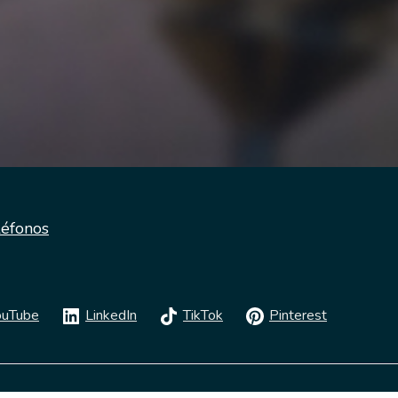
léfonos
ouTube
LinkedIn
TikTok
Pinterest